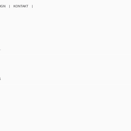
SIGN |
KONTAKT |
e.
1