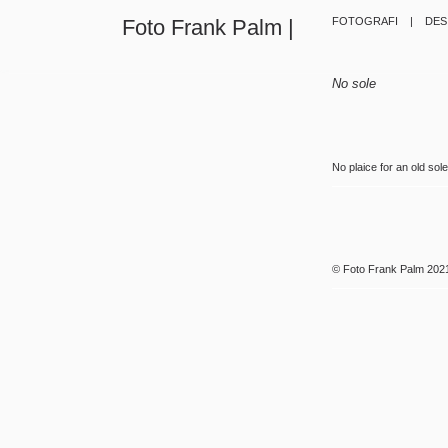
Foto Frank Palm |
FOTOGRAFI |
DE
No sole
No plaice for an old sol
©
Foto Frank Palm
202