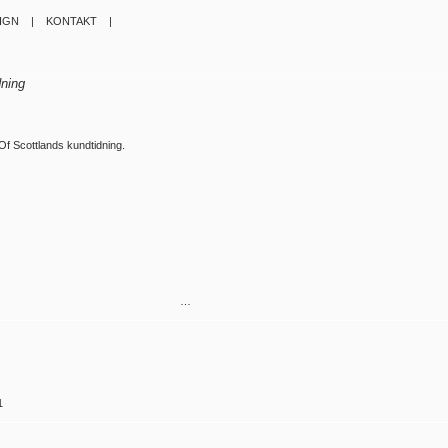
SIGN |
KONTAKT |
dning
Of Scottlands kundtidning.
…
1